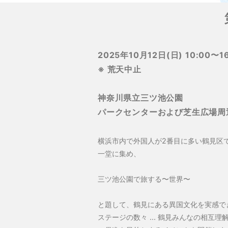
2025年10月12日(日) 10:00〜16
※ 荒天中止
神奈川県立三ツ池公園
パークセンターおよび芝生広場周
横浜市内で外国人が2番目に多い鶴見区
一堂に集め、
三ツ池公園で旅する〜世界〜
と題して、鶴見にある異国文化を実感で
ステージの数々 ... 鶴見みんなの相互