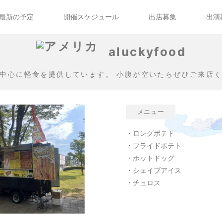
最新の予定
開催スケジュール
出店募集
出演
aluckyfood
中心に軽食を提供しています。 小腹が空いたらぜひご来店
メニュー
・ロングポテト
・フライドポテト
・ホットドッグ
・シェイブアイス
・チュロス