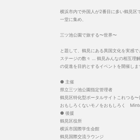
横浜市内で外国人が2番目に多い鶴見区
一堂に集め、
三ツ池公園で旅する〜世界〜
と題して、鶴見にある異国文化を実感で
ステージの数々 ... 鶴見みんなの相互
の促進を目的とするイベントを開催しま
● 主催
県立三ツ池公園指定管理者
鶴見区特化型ポータルサイトこれつる
おもしろくないモノをおもしろく Mint
● 後援
鶴見区役所
横浜市国際学生会館
鶴見国際交流ラウンジ