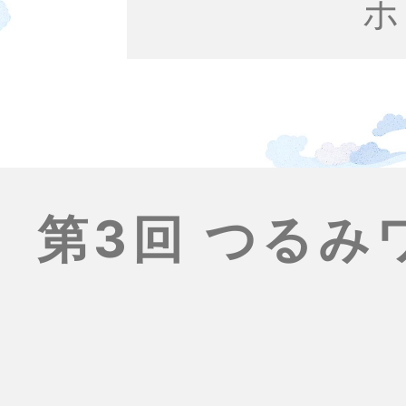
ホ
第3回 つる