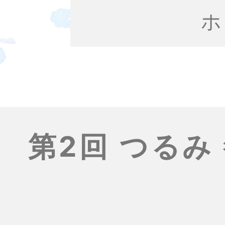
ホ
第2回 つるみ