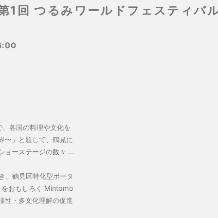
第1回 つるみワールドフェスティバ
6:00
で、各国の料理や文化を
界〜」と題して、鶴見に
ーステージの数々 ...
続き、鶴見区特化型ポータ
おもしろく Mintomo
様性・多文化理解の促進