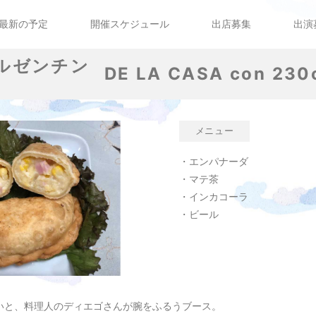
最新の予定
開催スケジュール
出店募集
出演
DE LA CASA con 230
メニュー
・エンパナーダ
・マテ茶
・インカコーラ
・ビール
いと、料理人のディエゴさんが腕をふるうブース。