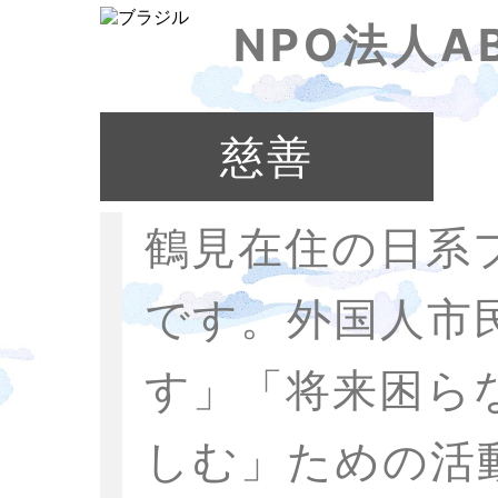
NPO法人A
慈善
鶴見在住の日系
です。外国人市
す」「将来困ら
しむ」ための活