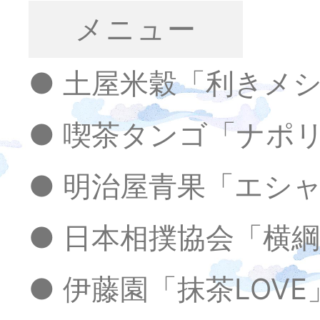
メニュー
● 土屋米穀「利きメ
● 喫茶タンゴ「ナポ
● 明治屋青果「エシ
● 日本相撲協会「横
● 伊藤園「抹茶LOVE