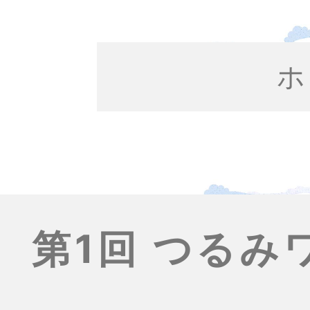
ホ
第1回 つる